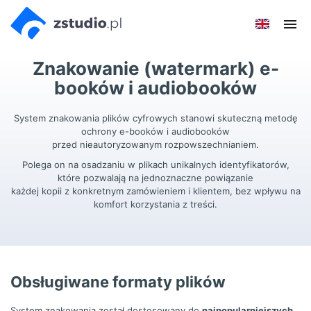
Przejdź
Przejdź do
Przejdź
Poka
do menu
aktualności
do
men
głównego
menu
Znakowanie (watermark) e-
w
stopce
booków i audiobooków
System znakowania plików cyfrowych stanowi skuteczną metodę
ochrony e-booków i audiobooków
przed nieautoryzowanym rozpowszechnianiem.
Polega on na osadzaniu w plikach unikalnych identyfikatorów,
które pozwalają na jednoznaczne powiązanie
każdej kopii z konkretnym zamówieniem i klientem, bez wpływu na
komfort korzystania z treści.
Obsługiwane formaty plików
System znakowania został dostosowany do
najpopularniejszych