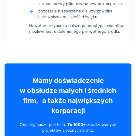
zmiana nazwy pliku czy ponowna kompresja,
pozostaje niesłyszalna dla użytkownika
i nie wpływa na jakość dźwięku.
Nawet w przypadku dalszego udostępniania pliku
możliwe jest ustalenie jego pierwotnego źródła.
Mamy doświadczenie
w obsłudze małych i średnich
firm, a także największych
korporacji
Obejrzyj nasze portfolio.
To 1000+
zrealizowanych
projektów z różnych branż.