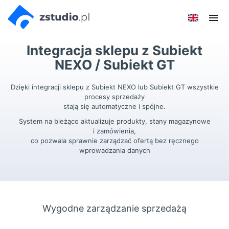
Przejdź
Przejdź do
Przejdź
Poka
do menu
aktualności
do
men
głównego
menu
Integracja sklepu z Subiekt
w
stopce
NEXO / Subiekt GT
Dzięki integracji sklepu z Subiekt NEXO lub Subiekt GT wszystkie
procesy sprzedaży
stają się automatyczne i spójne.
System na bieżąco aktualizuje produkty, stany magazynowe
i zamówienia,
co pozwala sprawnie zarządzać ofertą bez ręcznego
wprowadzania danych
Wygodne zarządzanie sprzedażą