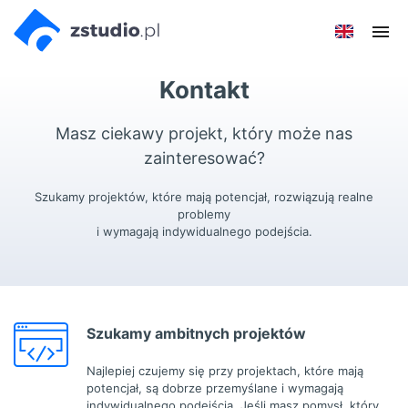
Przejdź
Przejdź do
Przejdź
Poka
do menu
aktualności
do
men
głównego
menu
Kontakt
w
stopce
Masz ciekawy projekt, który może nas
zainteresować?
Szukamy projektów, które mają potencjał, rozwiązują realne
problemy
i wymagają indywidualnego podejścia.
Szukamy ambitnych projektów
Najlepiej czujemy się przy projektach, które mają
potencjał, są dobrze przemyślane i wymagają
indywidualnego podejścia. Jeśli masz pomysł, który