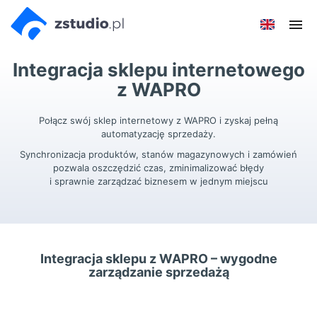
Przejdź
Przejdź do
Przejdź
Poka
do menu
aktualności
do
men
głównego
menu
Integracja sklepu internetowego
w
stopce
z WAPRO
Połącz swój sklep internetowy z WAPRO i zyskaj pełną
automatyzację sprzedaży.
Synchronizacja produktów, stanów magazynowych i zamówień
pozwala oszczędzić czas, zminimalizować błędy
i sprawnie zarządzać biznesem w jednym miejscu
Integracja sklepu z WAPRO – wygodne
zarządzanie sprzedażą