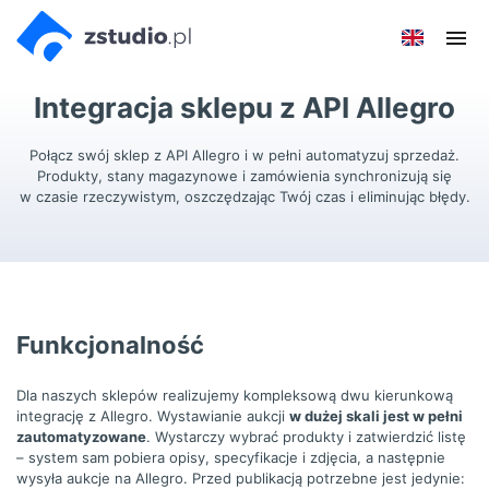
Przejdź
Przejdź do
Przejdź
Poka
do menu
aktualności
do
men
głównego
menu
Integracja sklepu z API Allegro
w
stopce
Połącz swój sklep z API Allegro i w pełni automatyzuj sprzedaż.
Produkty, stany magazynowe i zamówienia synchronizują się
w czasie rzeczywistym, oszczędzając Twój czas i eliminując błędy.
Funkcjonalność
Dla naszych sklepów realizujemy kompleksową dwu kierunkową
integrację z Allegro. Wystawianie aukcji
w dużej skali jest w pełni
zautomatyzowane
. Wystarczy wybrać produkty i zatwierdzić listę
– system sam pobiera opisy, specyfikacje i zdjęcia, a następnie
wysyła aukcje na Allegro. Przed publikacją potrzebne jest jedynie: