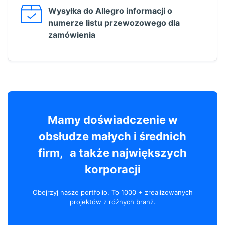
Wysyłka do Allegro informacji o
numerze listu przewozowego dla
zamówienia
Mamy doświadczenie w
obsłudze małych i średnich
firm, a także największych
korporacji
Obejrzyj nasze portfolio. To 1000 + zrealizowanych
projektów z różnych branż.